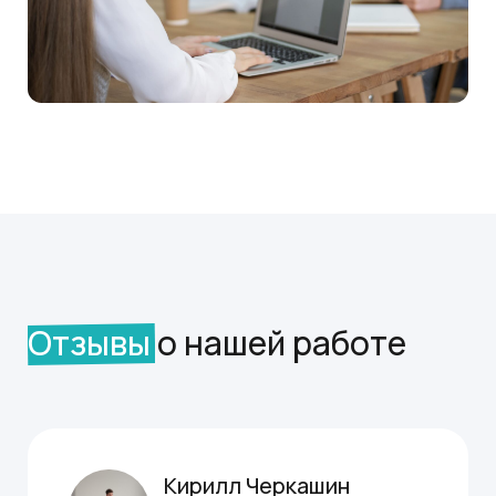
свяжется с вами, чтобы обсудить ваши
потребности и предложить наилучшие
решения
Ваше имя
+7
Укажите ваш email
Краткое описание вашего проекта и вопроса по нему